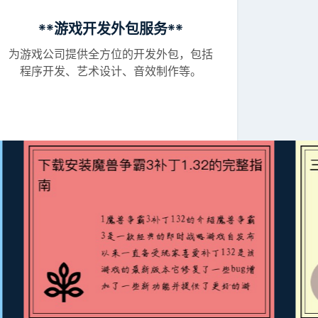
**游戏开发外包服务**
为游戏公司提供全方位的开发外包，包括
程序开发、艺术设计、音效制作等。