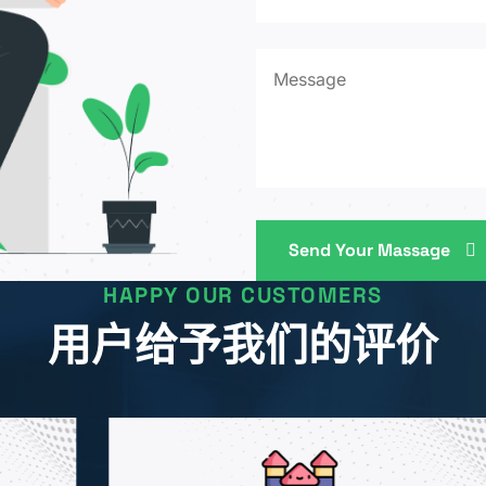
Send Your Massage
HAPPY OUR CUSTOMERS
用户给予我们的评价