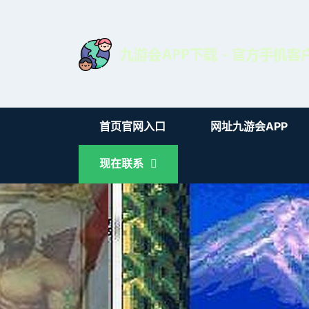
首页官网入口
网址九游会APP
现在联系