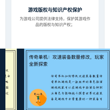
游戏版权与知识产权保护
为游戏公司提供法律支持，保护其游戏作
品的版权与知识产权；