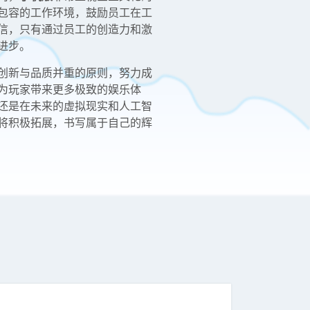
包容的工作环境，鼓励员工在工
信，只有通过员工的创造力和激
进步。
创新与品质并重的原则，努力成
为玩家带来更多极致的娱乐体
还是在未来的虚拟现实和人工智
将积极拓展，书写属于自己的辉