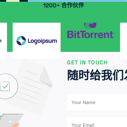
1200+ 合作伙伴
GET IN TOUCH
随时给我们